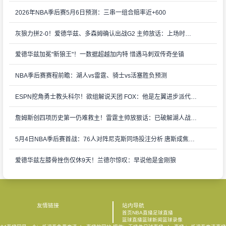
2026年NBA季后赛5月6日预测：三串一组合赔率近+600
灰狼力拼2-0！爱德华兹、多森姆确认出战G2 主帅放话：上场时间会增加
爱德华兹加冕"新狼王"！一数据超越加内特 惜遇马刺双传奇坐镇
NBA季后赛赛程前瞻：湖人vs雷霆、骑士vs活塞胜负预测
ESPN挖角勇士教头科尔！欲组解说天团 FOX：他是左翼进步派代言人
詹姆斯创四项历史第一仍难救主！雷霆主帅放狠话：已破解湖人战术密码
5月4日NBA季后赛首战：76人对阵尼克斯同场投注分析 唐斯成焦点人物
爱德华兹左膝骨挫伤仅休9天！兰德尔惊叹：早说他是金刚狼
友情链接
站内导航
首页
NBA直播
足球直播
篮球直播
篮球新闻
篮球录像