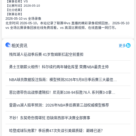
VS
【赛事名称】
2026-05-10
【比赛时间】
【比分结果】
【联赛名称】
2026-05-10 vs 全场录像
北京时间 2026-05-10，本站记录了联赛中vs 直播的精彩录像视频回放， 2026-05-10
vs 全场比赛录像回放在线免费观看，vs 高清比赛视频、在线直播一网打尽。
相关资讯
更多
残阵湖人征战季后赛 41岁詹姆斯扛起空前重担
勇士王朝薪火相传！科尔续约两年辅佐库里 荣膺NBA最贵主帅
NBA球员数据投注指南：模型预测2026年5月8日季后赛三大最佳投注选择
恩比德带伤出战惨遭隔扣！尼克斯108-94狂胜76人 系列赛3-0拿到赛点
雷霆vs湖人赔率预测：2026年NBA季后赛第三战权威模型推荐
不妙！东契奇伤情堪忧 恐缺席西部半决赛全部赛事
哈登成球队拖累？季后赛47次失误引美媒质疑：巅峰已逝？