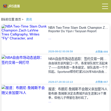
当前位置:
首页
资讯
页
A直播
NBA Two-Time Slam Dunk Champion Zach LaVine Tries Calligraphy, Writes "Fly" Character, and
直播
Reporter Du Yijun / Taoyuan Report
直播
新闻
录像
NBA two-time Slam Dunk Contest
champion Zach LaVine made a
2026-08-02 00:09:59
点赞数:666
NBA自由市场动态追踪：签约交易一网打尽
自由球员谈判窗口一开，各家球队就忙活起来
了——合同条款一条条敲定，球队选项一个个
捡起。Sportsnet帮你盯紧2026年NBA自由市
场的一举一动，一个都不落下。
2026-07-29 00:10:13
点赞数:667
报道：布朗尼·詹姆斯不会随父亲加盟76人
7月28日
勒布朗·詹姆斯决定去费城开启生涯第24个赛
季，但他儿子得留在洛杉矶了。
前锋