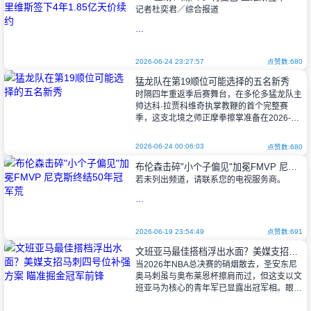
记者杜奕君／综合报道
洛杉矶湖人又砸钱了！这支西区豪门在
24日深夜放出震撼消息——球队与双能卫“乡
2026-06-24 23:27:57
点赞数:680
村曼巴”奥斯汀·里维斯达成4年1.85亿美元
猛龙队在第19顺位可能选择的五名新秀
（约合新台币58.7亿元）的天价续约。这份合
时隔四年重返季后赛舞台，在多伦多猛龙队主
帅达科·拉贾科维奇执掌教鞭的首个完整赛
季，这支北境之师正摩拳擦掌准备在2026-27
赛季大干一场。
2026-06-24 00:06:03
点赞数:680
布伦森击碎"小个子偏见"加冕FMVP 尼克斯终结50年冠军荒
看着科林·默里-博伊尔斯、贾马尔·谢德和
若未列出频道，请联系您的电视服务商。
贾科比
纽约尼克斯队以94-90战胜圣安东尼奥马
刺队，夺得队史第三冠，也是自1973年以来
2026-06-19 23:54:49
点赞数:691
的首个总冠军。这场总决赛第五战的胜利，为
文班亚马最佳搭档浮出水面？美媒支招马刺四号位补强方案 瞄准掘金冠军前锋
NBA历史上最传奇的季后赛
当2026年NBA总决赛的硝烟散去，圣安东尼
奥马刺虽与奥布莱恩杯擦肩而过，但这支以文
班亚马为核心的青年军已显露出冠军相。眼下
休赛期大幕拉开，如何围绕这位法国天才打造