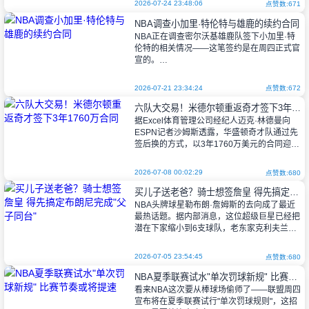
上周五，詹姆斯在社交媒体上宣布加盟
2026-07-24 23:48:06
点赞数:671
76人，说自己这是“最后的决定”——这话听着
NBA调查小加里·特伦特与雄鹿的续约合同
挺决绝，毕竟都打第24年了。消息刚出
NBA正在调查密尔沃基雄鹿队签下小加里·特
伦特的相关情况——这笔签约是在周四正式官
宣的。
2026-07-21 23:34:24
点赞数:672
一位NBA发言人表示，“联盟仍在继续调
六队大交易！米德尔顿重返奇才签下3年1760万合同
查此事。”ESPN最先爆料，称联盟怀疑这笔签
据Excel体育管理公司经纪人迈克·林德曼向
约可能涉及规避
ESPN记者沙姆斯透露，华盛顿奇才队通过先
签后换的方式，以3年1760万美元的合同迎回
老将克里斯·米德尔顿。这笔涉及六支球队的
复杂交易中，达拉斯独行侠将
2026-07-08 00:02:29
点赞数:680
买儿子送老爸？骑士想签詹皇 得先搞定布朗尼完成"父子同台"
NBA头牌球星勒布朗·詹姆斯的去向成了最近
最热话题。据内部消息，这位超级巨星已经把
潜在下家缩小到6支球队，老东家克利夫兰骑
士赫然在列。知名记者马克·斯坦恩爆了个猛
料——骑士管理层正盘算着先签下布朗
2026-07-05 23:54:45
点赞数:680
NBA夏季联赛试水"单次罚球新规" 比赛节奏或将提速
看来NBA这次要从棒球场偷师了——联盟周四
宣布将在夏季联赛试行"单次罚球规则"，这招