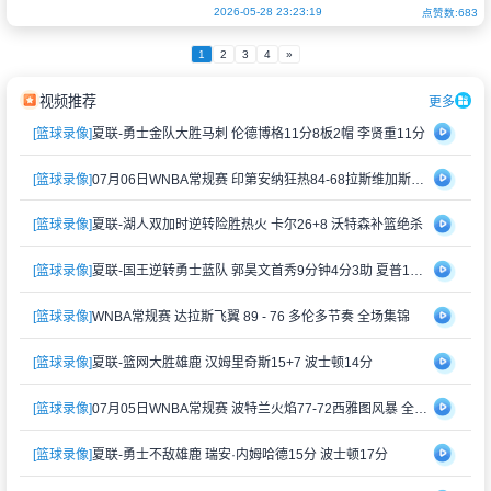
上阴影。知名运动医学专家杰夫·斯托
2026-05-28 23:23:19
点赞数:683
1
2
3
4
»
视频推荐
更多
[篮球录像]
夏联-勇士金队大胜马刺 伦德博格11分8板2帽 李贤重11分
[篮球录像]
07月06日WNBA常规赛 印第安纳狂热84-68拉斯维加斯王牌 全场集锦
[篮球录像]
夏联-湖人双加时逆转险胜热火 卡尔26+8 沃特森补篮绝杀
[篮球录像]
夏联-国王逆转勇士蓝队 郭昊文首秀9分钟4分3助 夏普18分
[篮球录像]
WNBA常规赛 达拉斯飞翼 89 - 76 多伦多节奏 全场集锦
[篮球录像]
夏联-篮网大胜雄鹿 汉姆里奇斯15+7 波士顿14分
[篮球录像]
07月05日WNBA常规赛 波特兰火焰77-72西雅图风暴 全场集锦
[篮球录像]
夏联-勇士不敌雄鹿 瑞安·内姆哈德15分 波士顿17分