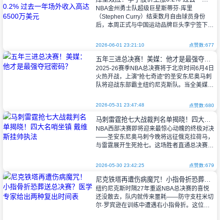
NBA金州勇士队超级巨星斯蒂芬·库里
（Stephen Curry）结束数月自由球员身份
后，本周正式与中国运动品牌巨头李宁签下十
年长约。消息一出，全球体育圈震动——李宁
股价应声上涨0.2%，资本市场
2026-06-01 23:21:10
点赞数:677
五年三进总决赛！美媒：他才是最强夺冠密码？
2025-26赛季NBA总决赛将于北京时间6月4日
火热开战，上演"抢七奇迹"的圣安东尼奥马刺
队将迎战东部霸主纽约尼克斯队。当全美媒体
和球迷都将目光聚焦在马刺当家球星文班亚马
身上时，《ClutchP
2026-05-31 23:47:48
点赞数:680
马刺雷霆抢七大战裁判名单揭晓！四大名哨坐镇 戴维斯挂帅执法
NBA西部决赛即将迎来最惊心动魄的终极对决
——圣安东尼奥马刺今晚将远征俄克拉荷马，
与雷霆展开生死抢七。这场胜者直通总决赛的
巅峰之战，裁判团队刚刚浮出水面：由执法
28个赛季的传奇裁判马克·戴维斯领衔
2026-05-30 23:42:25
点赞数:679
尼克铁塔再遭伤病魔咒！小指骨折恐葬送总决赛？医学专家给出两种复出时间表
纽约尼克斯时隔27年重返NBA总决赛的喜悦
还没散去，队内就传来噩耗——防守支柱米切
尔·罗宾逊在训练中遭遇右小指骨折。这位禁
区守护神的突然伤退，让球队的冠军梦瞬间蒙