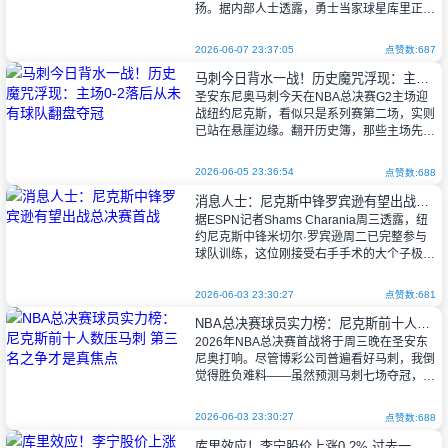
扬。据内部人士透露，勇士当家球星库里正准
备亲自出马，未来几周将与詹姆斯密谈，试图
促成这段堪称联盟史上最具爆炸性的超
2026-06-07 23:37:05
点赞数:687
马刺今日背水一战！历史魔咒浮现：主场0-2落后从未有球队翻盘夺冠
圣安东尼奥马刺今天在NBA总决赛G2主场迎
战纽约尼克斯，看似只是系列赛第二场，实则
已站在悬崖边缘。翻开历史簿，那些主场先丢
两局的队伍，最终都难逃出局的命运——这就
像一道80年无人打破的魔咒。
2026-06-05 23:36:54
点赞数:688
消息人士：尼克斯中锋罗宾逊有望出战总决赛首战
据ESPN记者Shams Charania周三透露，纽
约尼克斯中锋米切尔·罗宾逊周二已完整参与
球队训练，这位刚接受右手手术的大个子极可
能赶上对阵马刺的总决赛揭幕战。训练场上他
戴着黑色护具完成所
2026-06-03 23:30:27
点赞数:681
NBA总决赛球员实力榜：尼克斯前十人数压马刺 第三名之争才是真焦点
2026年NBA总决赛首战将于周三晚在圣安东
尼奥打响。尽管博彩公司普遍看好马刺，我倒
觉得胜负难料——虽然预测马刺七场夺冠，但
尼克斯若爆冷捧杯也毫不意外。若真如此，这
将是尼克斯自1973年以来的首座
2026-06-03 23:30:27
点赞数:688
库里效应！李宁股价上涨0.2% 过去一年场外收入高达6500万美元