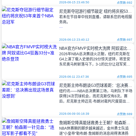
争冠阵容，成了管理层最烧脑的课题
2026-06-15 23:46:50
点赞数:692
尼克斯夺冠游行细节敲定 纽约将庆祝53年来首个NBA总冠军
若未在节目单中找到直播，请联系您的电视服
务商。
纽约尼克斯队时隔53年重夺NBA总冠
2026-06-13 23:40:12
点赞数:697
军，曼哈顿街头将于本周四迎来盛大的夺冠游
NBA官方FMVP实时榜大洗牌 阿奴诺比G4狂轰33分+准绝杀登顶
行。就在尼克斯以4-1战胜圣安东尼奥马刺队
2026年NBA总决赛战火正酣，纽约尼克斯在
锁定2026年总冠军
G4上演了载入史册的29分惊天逆转，将圣安
东尼奥马刺斩落马下，3-1的比分让冠军奖杯
近在咫尺。联盟最新公布的FMVP实时榜单
上，那个在攻防两端统治赛场的
2026-06-11 23:47:36
点赞数:695
尼克斯主帅布朗谈G3罚球差距：'总决赛出现这场景真没想到'
纽约讯——NBA总决赛第三场，马刺队下半场
获得24次罚球机会，而尼克斯仅有8次。赛
后，尼克斯主帅迈克·布朗对裁判尺度提出质
疑。
2026-06-09 00:16:39
点赞数:689
詹姆斯空降真能拯救勇士王朝？帕森斯一针见血："连冠军影子都看不见"
"在总决赛看到这种场面真是活久见，"布
NBA休赛期的脚步越来越近，金州勇士队追
朗摇头道，"但今晚确
逐"小皇帝"勒布朗·詹姆斯的消息闹得沸沸扬