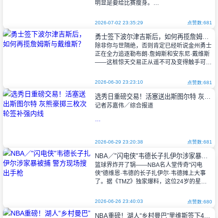
明显是要给比赛瘦身。
2026-07-02 23:35:29
点赞数:681
这套在NBA发展联盟打磨了三年的玩法相
勇士签下波尔津吉斯后，如何再揽詹姆斯与戴维斯？
当干脆：但凡两分或三分犯规，球员只需投一
除非你与世隔绝，否则肯定已经听说金州勇士
次
正在全力追逐勒布朗·詹姆斯和安东尼·戴维斯
——这桩惊天交易正从遥不可及变得触手可
及。先是追梦格林放弃执行2760万美元的球
员选项，紧接着詹姆斯向湖人表态将试
2026-06-30 23:23:10
点赞数:681
选秀日重磅交易！活塞送出斯图尔特 灰熊豪掷三枚次轮签补强内线
记者苏嘉伟／综合报道
NBA选秀大会再掀交易波澜，知名记者查
拉尼亚（Shams Charania）爆料称，底特律
2026-06-29 23:20:38
点赞数:681
活塞将内线悍将以赛亚·斯图尔特（Isaiah
NBA／"闪电侠"韦德长子扎伊尔涉家暴被捕 警方现场搜出手枪
Stewart）送至孟菲斯灰
篮球界炸开了锅——NBA名人堂传奇"闪电
侠"德维恩·韦德的长子扎伊尔·韦德摊上大事
了。据《TMZ》独家爆料，这位24岁的星二
代上周日（6月21日）在加州伯班克因涉嫌家
暴被警方带走，目前虽已保释，但
2026-06-26 23:40:03
点赞数:680
NBA重磅！湖人“乡村曼巴”里维斯签下4年1.85亿天价续约