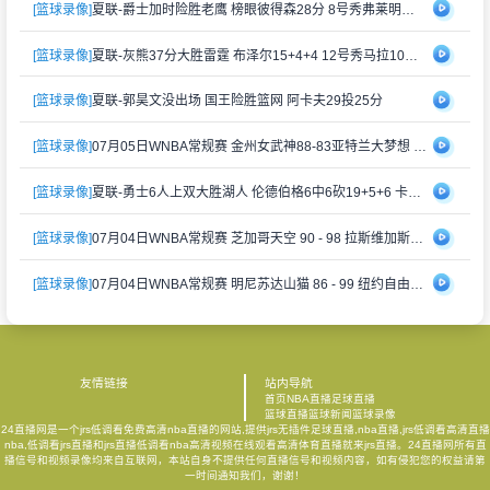
[篮球录像]
夏联-爵士加时险胜老鹰 榜眼彼得森28分 8号秀弗莱明斯16中4
[篮球录像]
夏联-灰熊37分大胜雷霆 布泽尔15+4+4 12号秀马拉10分4助2帽
[篮球录像]
夏联-郭昊文没出场 国王险胜篮网 阿卡夫29投25分
[篮球录像]
07月05日WNBA常规赛 金州女武神88-83亚特兰大梦想 全场集锦
[篮球录像]
夏联-勇士6人上双大胜湖人 伦德伯格6中6砍19+5+6 卡尔19分
[篮球录像]
07月04日WNBA常规赛 芝加哥天空 90 - 98 拉斯维加斯王牌 集锦
[篮球录像]
07月04日WNBA常规赛 明尼苏达山猫 86 - 99 纽约自由人 集锦
友情链接
站内导航
首页
NBA直播
足球直播
篮球直播
篮球新闻
篮球录像
24直播网是一个jrs低调看免费高清nba直播的网站,提供jrs无插件足球直播,nba直播,jrs低调看高清直播
nba,低调看jrs直播和jrs直播低调看nba高清视频在线观看高清体育直播就来jrs直播。24直播网所有直
播信号和视频录像均来自互联网，本站自身不提供任何直播信号和视频内容，如有侵犯您的权益请第
一时间通知我们，谢谢！