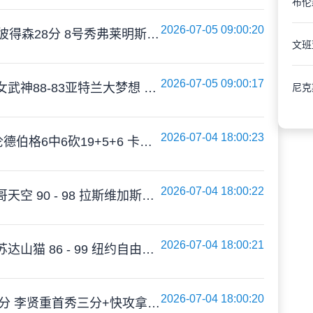
2026-07-05 09:00:20
夏联-爵士加时险胜老鹰 榜眼彼得森28分 8号秀弗莱明斯16中4
2026-07-05 09:00:17
07月05日WNBA常规赛 金州女武神88-83亚特兰大梦想 全场集锦
2026-07-04 18:00:23
夏联-勇士6人上双大胜湖人 伦德伯格6中6砍19+5+6 卡尔19分
2026-07-04 18:00:22
07月04日WNBA常规赛 芝加哥天空 90 - 98 拉斯维加斯王牌 集锦
2026-07-04 18:00:21
07月04日WNBA常规赛 明尼苏达山猫 86 - 99 纽约自由人 集锦
2026-07-04 18:00:20
夏联-热火险胜马刺 康韦尔21分 李贤重首秀三分+快攻拿5分