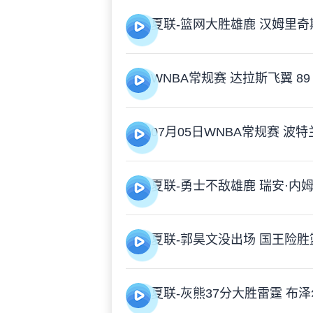
夏联-篮网大胜雄鹿 汉姆里奇斯
WNBA常规赛 达拉斯飞翼 89 
夏联-勇士不敌雄鹿 瑞安·内姆
夏联-郭昊文没出场 国王险胜篮