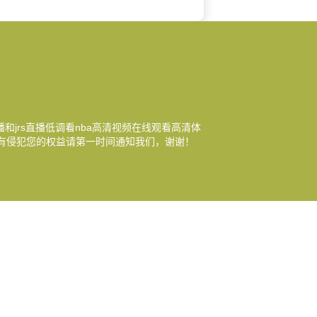
s直播和jrs直播低调看nba高清视频在线观看高清体
如有侵犯您的权益请第一时间通知我们，谢谢！