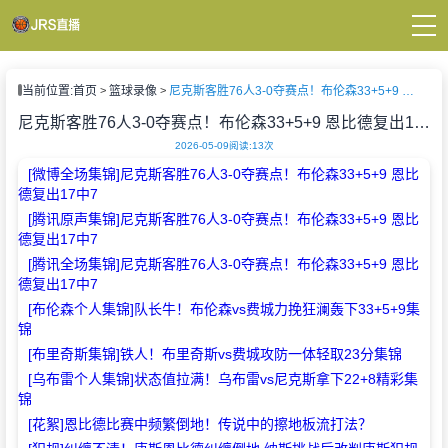
页
当前位置:
首页
篮球录像
尼克斯客胜76人3-0夺赛点！布伦森33+5+9 恩比德复出17中7
A直播
直播
尼克斯客胜76人3-0夺赛点！布伦森33+5+9 恩比德复出17中7
直播
2026-05-09
阅读:
13次
新闻
[微博全场集锦]尼克斯客胜76人3-0夺赛点！布伦森33+5+9 恩比
录像
德复出17中7
[腾讯原声集锦]尼克斯客胜76人3-0夺赛点！布伦森33+5+9 恩比
德复出17中7
[腾讯全场集锦]尼克斯客胜76人3-0夺赛点！布伦森33+5+9 恩比
德复出17中7
[布伦森个人集锦]队长牛！布伦森vs费城力挽狂澜轰下33+5+9集
锦
[布里奇斯集锦]铁人！布里奇斯vs费城攻防一体轻取23分集锦
[乌布雷个人集锦]状态值拉满！乌布雷vs尼克斯拿下22+8精彩集
锦
[花絮]恩比德比赛中频繁倒地！传说中的擦地板流打法？