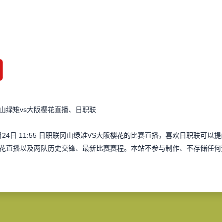
山绿雉vs大阪樱花直播、日职联
月24日 11:55 日职联冈山绿雉VS大阪樱花的比赛直播，喜欢日职联
花直播以及两队历史交锋、最新比赛赛程。本站不参与制作、不存储任何