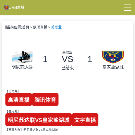
页
当前位置:
首页
足球直播
美职业
A直播
直播
直播
新闻
美职业
录像
1
VS
1
明尼苏达联
皇家盐湖城
已结束
【信号源】
高清直播
腾讯体育
【备用源】
明尼苏达联VS皇家盐湖城
文字直播
【赛事名称】明尼苏达联VS皇家盐湖城