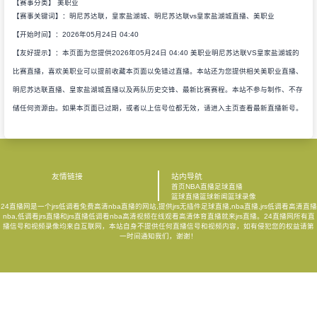
【赛事分类】
美职业
【赛事关键词】：明尼苏达联，皇家盐湖城、明尼苏达联vs皇家盐湖城直播、美职业
【开始时间】：2026年05月24日 04:40
【友好提示】：本页面为您提供2026年05月24日 04:40 美职业明尼苏达联VS皇家盐湖城的
比赛直播，喜欢美职业可以提前收藏本页面以免错过直播。本站还为您提供相关美职业直播、
明尼苏达联直播、皇家盐湖城直播以及两队历史交锋、最新比赛赛程。本站不参与制作、不存
储任何资源由。如果本页面已过期，或者以上信号位都无效，请进入主页查看最新直播新号。
友情链接
站内导航
首页
NBA直播
足球直播
篮球直播
篮球新闻
篮球录像
24直播网是一个jrs低调看免费高清nba直播的网站,提供jrs无插件足球直播,nba直播,jrs低调看高清直播
nba,低调看jrs直播和jrs直播低调看nba高清视频在线观看高清体育直播就来jrs直播。24直播网所有直
播信号和视频录像均来自互联网，本站自身不提供任何直播信号和视频内容，如有侵犯您的权益请第
一时间通知我们，谢谢！