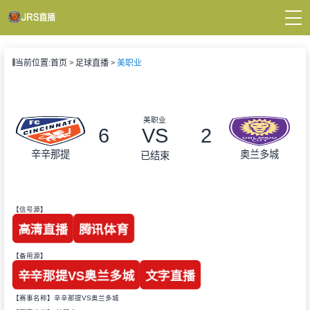
页
当前位置:
首页
足球直播
美职业
A直播
直播
直播
新闻
美职业
录像
6
VS
2
辛辛那提
奥兰多城
已结束
【信号源】
高清直播
腾讯体育
【备用源】
辛辛那提VS奥兰多城
文字直播
【赛事名称】辛辛那提VS奥兰多城