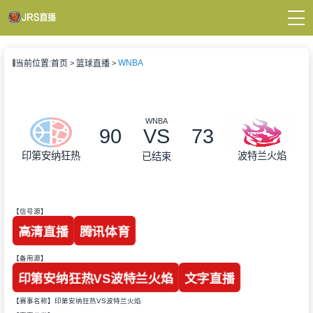
页
WNBA
当前位置:
首页
篮球直播
A直播
直播
直播
新闻
WNBA
录像
90
VS
73
印第安纳狂热
波特兰火焰
已结束
【信号源】
高清直播
腾讯体育
【备用源】
印第安纳狂热VS波特兰火焰
文字直播
【赛事名称】印第安纳狂热VS波特兰火焰